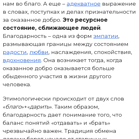
нам во благо. А еще –
адекватное
выражение
в словах, поступках и делах признательности
за оказанное добро.
Это ресурсное
состояние, сближающее людей
.
Благодарность – одна из форм
эмпатии
,
размывающая границы между состоянием
радости
,
любви
, наслаждения, спокойствия,
вдохновения
. Она возникает тогда, когда
оказанное добро оказывается больше
обыденного участия в жизни другого
человека.
Этимологически происходит от двух слов
«
благо
»+«
дарить
». Таким образом,
благодарность дает понимание того, что
баланс понятий «отдавать» и «брать»
чрезвычайно важен. Традиция обмена
дарами берет начало от старинных