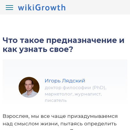
/
/
wikiGrowth.com
Жизнь
призвание
Что такое предназначение и
как узнать свое?
Игорь Лядский
доктор философии (PhD),
маркетолог, журналист,
писатель
Взрослея, мы все чаще призадумываемся
над смыслом жизни, пытаясь определить