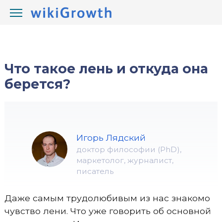
/
/
wikiGrowth.com
Жизнь
ничего не хочу
Что такое лень и откуда она
берется?
Игорь Лядский
доктор философии (PhD),
маркетолог, журналист,
писатель
Даже самым трудолюбивым из нас знакомо
чувство лени. Что уже говорить об основной