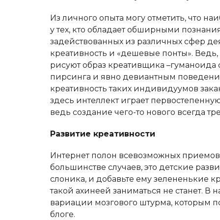
Из личного опыта могу отметить, что 
у тех, кто обладает обширными познания
задействованных из различных сфер дея
креативность и «дешевые понты». Ведь,
рисуют образ креативщика –гуманоида 
пирсинга и явно девиантным поведени
креативность таких индивидуумов закан
здесь интеллект играет первостепенную
ведь создание чего-то нового всегда тр
Развитие креативности
Интернет полон всевозможных приемов,
большинстве случаев, это детские разв
слоника, и добавьте ему зелененькие 
такой ахинеей заниматься не станет. В
вариации мозгового штурма, которым п
блоге.