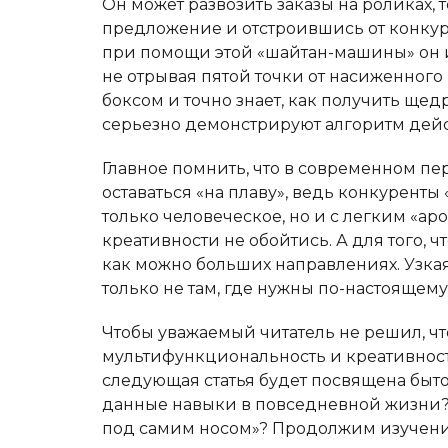
Он может развозить заказы на роликах,
предложение и отстроившись от конкуре
при помощи этой «шайтан-машины» он и
не отрывая пятой точки от насиженного
боксом и точно знает, как получить ще
серьезно демонстрируют алгоритм дейс
Главное помнить, что в современном п
оставаться «на плаву», ведь конкуренты 
только человеческое, но и с легким «аро
креативности не обойтись. А для того, 
как можно больших направлениях. Узкая
только не там, где нужны по-настоящем
Чтобы уважаемый читатель не решил, ч
мультифункциональность и креативност
следующая статья будет посвящена быт
данные навыки в повседневной жизни? 
под самим носом»? Продолжим изучени