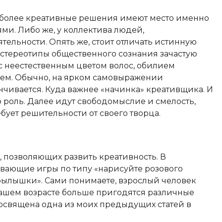
наиболее креативные решения имеют место именно
ми. Либо же, у коллектива людей,
тельности. Опять же, стоит отличать истинную
 стереотипы общественного сознания зачастую
с неестественным цветом волос, обилием
ем. Обычно, на ярком самовыражении
чивается. Куда важнее «начинка» креативщика. И
 роль. Далее идут свободомыслие и смелость,
ебует решительности от своего творца.
 позволяющих развить креативность. В
ивающие игры по типу «нарисуйте розового
крылышки». Сами понимаете, взрослый человек
 нашем возрасте больше пригодятся различные
освящена одна из моих предыдущих статей в