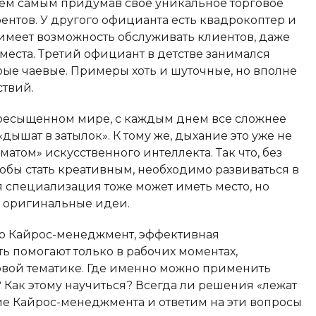
 тем самым придумав свое уникальное торговое
нтов. У другого официанта есть квадрокоптер и
меет возможность обслуживать клиентов, даже
 места. Третий официант в детстве занимался
дрые чаевые. Примеры хоть и шуточные, но вполне
твий.
ересыщенном мире, с каждым днем все сложнее
«дышат в затылок». К тому же, дыхание это уже не
матом» искусственного интеллекта. Так что, без
чтобы стать креативным, необходимо развиваться в
 специализация тоже может иметь место, но
у оригинальные идеи.
то Кайрос-менеджмент, эффективная
ь помогают только в рабочих моментах,
овой тематике. Где именно можно применить
Как этому научиться? Всегда ли решения «лежат
е Кайрос-менеджмента и ответим на эти вопросы