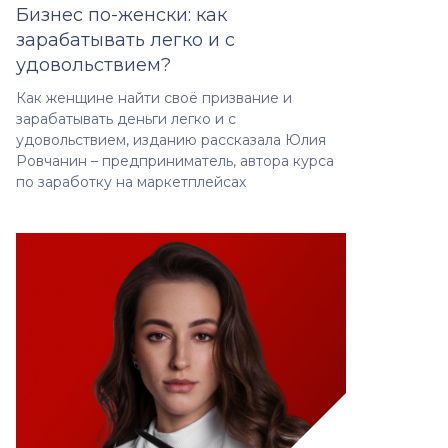
Бизнес по-женски: как
зарабатывать легко и с
удовольствием?
Как женщине найти своё призвание и
зарабатывать деньги легко и с
удовольствием, изданию рассказала Юлия
Ровчанин – предприниматель, автора курса
по заработку на маркетплейсах