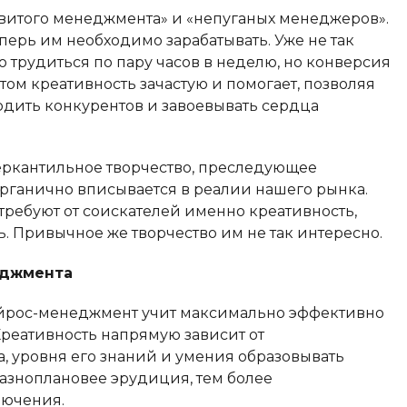
развитого менеджмента» и «непуганых менеджеров».
перь им необходимо зарабатывать. Уже не так
о трудиться по пару часов в неделю, но конверсия
этом креативность зачастую и помогает, позволяя
ходить конкурентов и завоевывать сердца
меркантильное творчество, преследующее
органично вписывается в реалии нашего рынка.
требуют от соискателей именно креативность,
. Привычное же творчество им не так интересно.
еджмента
Кайрос-менеджмент учит максимально эффективно
Креативность напрямую зависит от
, уровня его знаний и умения образовывать
азноплановее эрудиция, тем более
лючения.