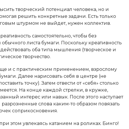
ысить творческий потенциал человека, но и
омогая решить конкретные задачи. Есть только
зговым штурмом не выйдет, нужен коллектив.
креативность самостоятельно, чтобы без
обычного листа бумаги. Поскольку креативность
адействовать оба типа мышления (творческое и
гическое творчество.
а еще и с практическим применением, взрослому
бумаги. Далее нарисовать себя в центре (не
оставить точку). Затем отвести от «себя» столько
меется. На конце каждой стрелки, в кружке,
анный интерес или навык. После этого наступает
 разрозненные слова каким-то образом повязать
точек соприкосновения.
при этом увлекаясь катанием на роликах. Бинго!