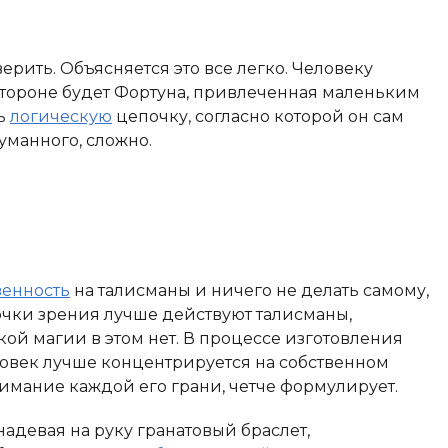
верить. Объясняется это все легко. Человеку
о стороне будет Фортуна, привлеченная маленьким
ть
логическую
цепочку, согласно которой он сам
уманного, сложно.
венность
на талисманы и ничего не делать самому,
точки зрения лучше действуют талисманы,
ой магии в этом нет. В процессе изготовления
овек лучше концентрируется на собственном
внимание каждой его грани, четче формулирует.
надевая на руку гранатовый браслет,