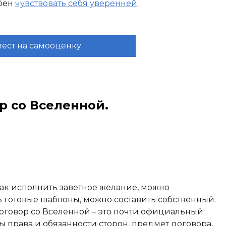
обен
чувствовать себя уверенней
.
тест на самооценку
ор со Вселенной.
как исполнить заветное желание, можно
ь готовые шаблоны, можно составить собственный.
Договор со Вселенной – это почти официальный
 права и обязанности сторон, предмет договора,