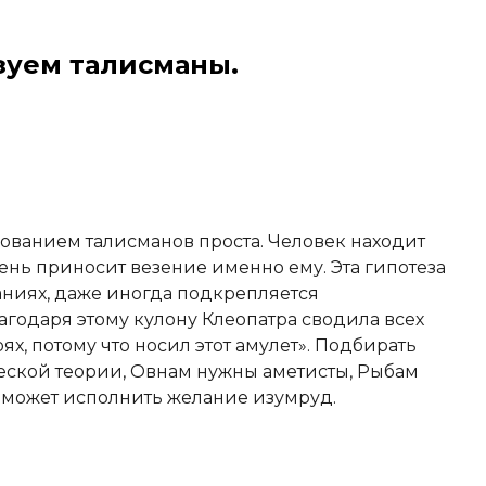
ьзуем талисманы.
ованием талисманов проста. Человек находит
нь приносит везение именно ему. Эта гипотеза
аниях, даже иногда подкрепляется
годаря этому кулону Клеопатра сводила всех
ях, потому что носил этот амулет». Подбирать
еской теории, Овнам нужны аметисты, Рыбам
оможет исполнить желание изумруд.