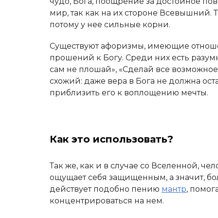
чудо, Бога, поощрение за достойное по
мир, так как на их стороне Всевышний.
потому у нее сильные корни.
Существуют афоризмы, имеющие отнош
прошений к Богу. Среди них есть разум
сам не плошай», «Сделай все возможное 
схожий: даже вера в Бога не должна ост
приблизить его к воплощению мечты.
Как это использовать?
Так же, как и в случае со Вселенной, ч
ощущает себя защищенным, а значит, б
действует подобно пению
мантр
, помог
концентрироваться на нем.