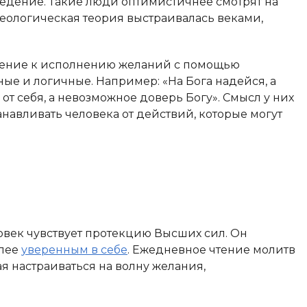
ведение. Такие люди оптимистичнее смотрят на
 Теологическая теория выстраивалась веками,
ение к исполнению желаний с помощью
ные и логичные. Например: «На Бога надейся, а
от себя, а невозможное доверь Богу». Смысл у них
анавливать человека от действий, которые могут
еловек чувствует протекцию Высших сил. Он
олее
уверенным в себе
. Ежедневное чтение молитв
ая настраиваться на волну желания,