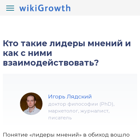
/
/
wikiGrowth.com
Развитие
лидерство и харизма
Кто такие лидеры мнений и
как с ними
взаимодействовать?
Игорь Лядский
доктор философии (PhD),
маркетолог, журналист,
писатель
Понятие «лидеры мнений» в обиход вошло