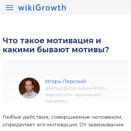
/
/
wikiGrowth.com
Развитие
мотивация
Что такое мотивация и
какими бывают мотивы?
Игорь Лядский
доктор философии (PhD),
маркетолог, журналист,
писатель
Любые действия, совершаемые человеком,
определяет его мотивация. От завязывания