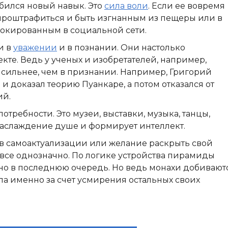
бился новый навык. Это
сила воли
. Если ее вовремя
проштрафиться и быть изгнанным из пещеры или в
локированным в социальной сети.
и в
уважении
и в познании. Они настолько
екте. Ведь у ученых и изобретателей, например,
 сильнее, чем в признании. Например, Григорий
 доказал теорию Пуанкаре, а потом отказался от
ий.
потребности. Это музеи, выставки, музыка, танцы,
 наслаждение душе и формирует интеллект.
 в самоактуализации или желание раскрыть свой
 все однозначно. По логике устройства пирамиды
жно в последнюю очередь. Но ведь монахи добивают
а именно за счет усмирения остальных своих