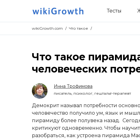
Тесты
wikiGrowth.com
/
Что такое
/
Что такое пирамид
человеческих потр
Инна Трофимова
писатель, психолог, гештальт-терапевт
Демокрит называл потребности основн
человечество получило ум, язык и мышл
пирамиду более полувека назад. Сегодн
критикуют одновременно. Чтобы научить
разобраться, как устроена пирамида Мас