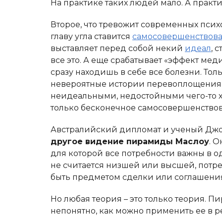
На практике таких людей мало. А практи
Второе, что тревожит современных психо
главу угла ставится
самосовершенствов
выставляет перед собой некий
идеал
, 
все это. А еще срабатывает «эффект ме
сразу находишь в себе все болезни. Тол
невероятные истории перевоплощения, д
неидеальными, недостойными чего-то х
только бесконечное самосовершенствов
Австралийский дипломат и ученый Джон
другое видение пирамиды Маслоу
. 
для которой все потребности важны в о
не считается низшей или высшей, потре
быть предметом сделки или соглашени
Но любая теория – это только теория. П
непонятно, как можно применить ее в 