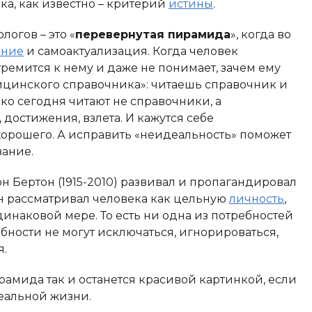
ка, как известно – критерий
истины
.
логов – это «
перевернутая пирамида
», когда во
ание
и самоактуализация. Когда человек
стремится к нему и даже не понимает, зачем ему
дицинского справочника»: читаешь справочник и
ько сегодня читают не справочники, а
остижения, взлета. И кажутся себе
орошего. А исправить «неидеальность» поможет
ание.
 Бертон (1915-2010) развивал и пропагандировал
Он рассматривал человека как цельную
личность
,
динаковой мере. То есть ни одна из потребностей
бности не могут исключаться, игнорироваться,
я.
ирамида так и останется красивой картинкой, если
реальной жизни.