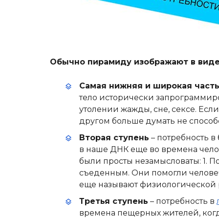
Обычно пирамиду изображают в виде
Самая нижняя и широкая част
тело исторически запрограммиро
утолении жажды, сне, сексе. Если 
другом больше думать не способ
Вторая ступень
– потребность в
в наше ДНК еще во времена чел
были просты незамысловаты: 1. По
съеденным. Они помогли человеч
еще называют физиологической 
Третья ступень
– потребность в
времена пещерных жителей, когд