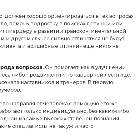
 должен хорошо ориентироваться в тех вопросах,
ело, помочь подростку в поисках девушки или
 миллиардеру в развитии трансконтинентальной
м и другом случае сильно отличаться не будут.
клиента и волшебные «пинки» еще никто не
ряда вопросов.
Он помогает, как в улучшении
знеса либо продвижении по карьерной лестнице.
рсенала наставников и тренеров. В первую
оучеров.
мело направляют человека с помощью его же
 работают только индивидуально, без каких-либо
 одной из самых высоких степеней познания
акие специалисты не так уж и часто.