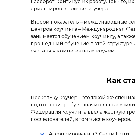
наоборот, критикуя их работу. Так что, 
ориентиров в поиске коучера.
Второй показатель – международные се
центров коучинга – Международная Фед
занимается обучением коучингу, а такж
прошедший обучение в этой структуре
считаться компетентным коучем.
Как ст
Поскольку коучер – это такой же специал
подготовки требует значительных усил
Федерация Коучинга ввела жесткую тре
последователей, в том числе коучеров.
Ассоциированный Сертифицирова