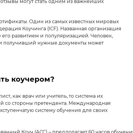
их отзывы могут стать одним из важнейших
ртификаты. Один из самых известных мировых
ерация Коучинга (ICF). Названная организация
е его развитием и популяризацией. Человек,
 и получивший нужные документы может
ать коучером?
ист, как врач или учитель, то система их
ий со стороны претендента. Международная
хступенчатую систему обучения для своих
нный Коуч (АСС) – предполагает 60 часов обучени