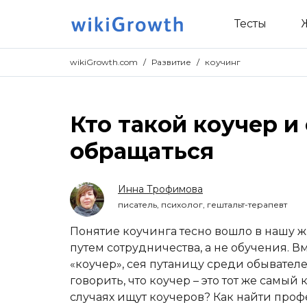
Тесты
wikiGrowth.com
/
Развитие
/
коучинг
Кто такой коучер и 
обращаться
Инна Трофимова
писатель, психолог, гештальт-терапевт
Понятие коучинга тесно вошло в нашу ж
путем сотрудничества, а не обучения. Вм
«коучер», сея путаницу среди обывателе
говорить, что коучер – это тот же самый
случаях ищут коучеров? Как найти проф