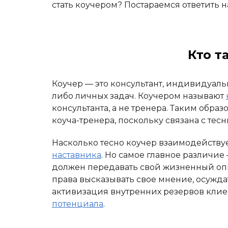
стать коучером? Постараемся ответить н
Кто т
Коучер — это консультант, индивидуа
либо личных задач. Коучером называют
консультанта, а не тренера. Таким образ
коуча-тренера, поскольку связана с т
Насколько тесно коучер взаимодейству
наставника
. Но самое главное различие
должен передавать свой жизненный о
права высказывать свое мнение, осуждат
активизация внутренних резервов клие
потенциала
.