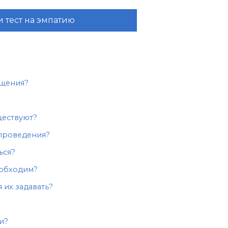
 тест на эмпатию
бщения?
ществуют?
 проведения?
ься?
еобходим?
 их задавать?
и?