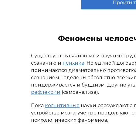
Пройти т
Феномены человече
Существуют тысячи книг и научных тру
сознанию и
психике
. Но единой договор
принимаются диаметрально противопол
сознанием наделены абсолютно все жив
придерживается и буддизм. Другие утв
рефлексии
(самоанализа).
Пока
когнитивные
науки рассуждают о 
устройстве мозга, ученые продолжают с
психологических феноменов.