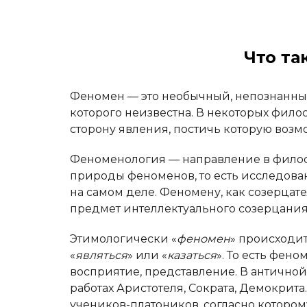
Что та
Феномен — это необычный, непознанны
которого неизвестна. В некоторых фи
сторону явления, постичь которую возм
Феноменология — направление в филос
природы феноменов, то есть исследовани
на самом деле. Феномену, как созерцат
предмет интеллектуального созерцания
Этимологически «
феномен
» происходит
«
являться
» или «
казаться
». То есть фен
восприятие, представление. В античной
работах Аристотеля, Сократа, Демокрит
учеников-платоников, согласно котор