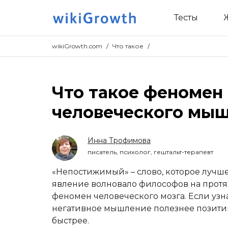
Тесты
wikiGrowth.com
/
Что такое
/
Что такое феномен
человеческого мы
Инна Трофимова
писатель, психолог, гештальт-терапевт
«Непостижимый» – слово, которое лучше
явление волновало философов на протя
феномен человеческого мозга. Если узна
негативное мышление полезнее позити
быстрее.