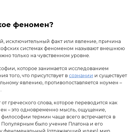
кое феномен?
й, исключительный факт или явление, причина
лософских системах феноменом называют внешнюю
ожно только на чувственном уровне.
офии, которое занимается исследованием
я того, что присутствует в
сознании
и существует
ельному явлению, противопоставляется ноумен –
.
 от греческого слова, которое переводится как
омен – это одновременно мысль, ощущение,
 философии термин чаще всего встречается в
а. Популярным было учение Платона и его
ому феноменальный (отражающий идею) мир