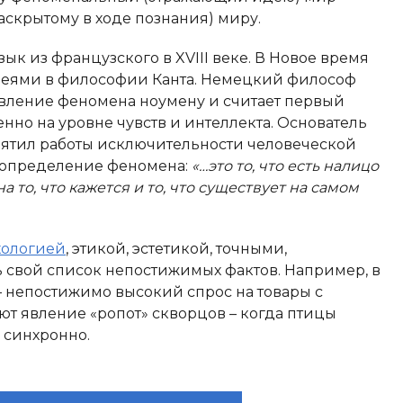
аскрытому в ходе познания) миру.
ык из французского в XVIII веке. В Новое время
деями в философии Канта. Немецкий философ
вление феномена ноумену и считает первый
нно на уровне чувств и интеллекта. Основатель
ятил работы исключительности человеческой
е определение феномена:
«…это то, что есть налицо
а то, что кажется и то, что существует на самом
хологией
, этикой, эстетикой, точными,
ь свой список непостижимых фактов. Например, в
– непостижимо высокий спрос на товары с
т явление «ропот» скворцов – когда птицы
 синхронно.