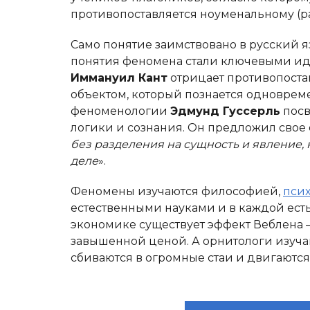
противопоставляется ноуменальному (р
Само понятие заимствовано в русский яз
понятия феномена стали ключевыми и
Иммануил Кант
отрицает противопоста
объектом, который познается одновреме
феноменологии
Эдмунд Гуссерль
посв
логики и сознания. Он предложил сво
без разделения на сущность и явление, н
деле
».
Феномены изучаются философией,
пси
естественными науками и в каждой ест
экономике существует эффект Веблена 
завышенной ценой. А орнитологи изучаю
сбиваются в огромные стаи и двигаются