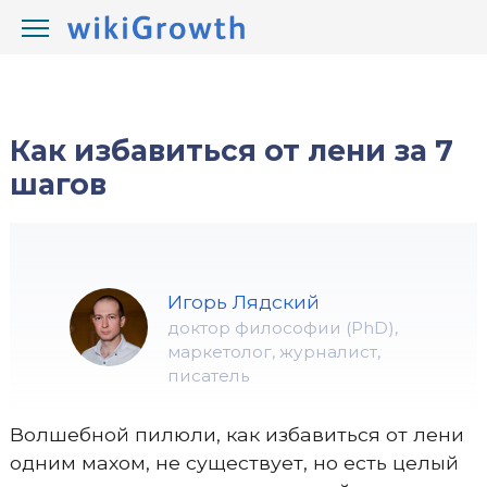
/
/
wikiGrowth.com
Жизнь
ничего не хочу
Как избавиться от лени за 7
шагов
Игорь Лядский
доктор философии (PhD),
маркетолог, журналист,
писатель
Волшебной пилюли, как избавиться от лени
одним махом, не существует, но есть целый