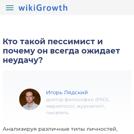
/
/
wikiGrowth.com
Что такое
Кто такой пессимист и
почему он всегда ожидает
неудачу?
Игорь Лядский
доктор философии (PhD),
маркетолог, журналист,
писатель
Анализируя различные типы личностей,