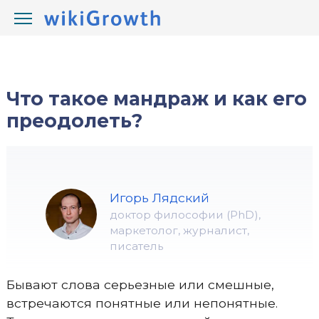
/
/
wikiGrowth.com
Что такое
Что такое мандраж и как его
преодолеть?
Игорь Лядский
доктор философии (PhD),
маркетолог, журналист,
писатель
Бывают слова серьезные или смешные,
встречаются понятные или непонятные.