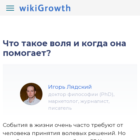
/
/
wikiGrowth.com
Развитие
воля и решимость
Что такое воля и когда она
помогает?
Игорь Лядский
доктор философии (PhD),
маркетолог, журналист,
писатель
События в жизни очень часто требуют от
человека принятия волевых решений. Но