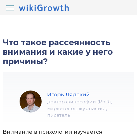
/
/
wikiGrowth.com
Развитие
навыки
Что такое рассеянность
внимания и какие у него
причины?
Игорь Лядский
доктор философии (PhD),
маркетолог, журналист,
писатель
Внимание в психологии изучается