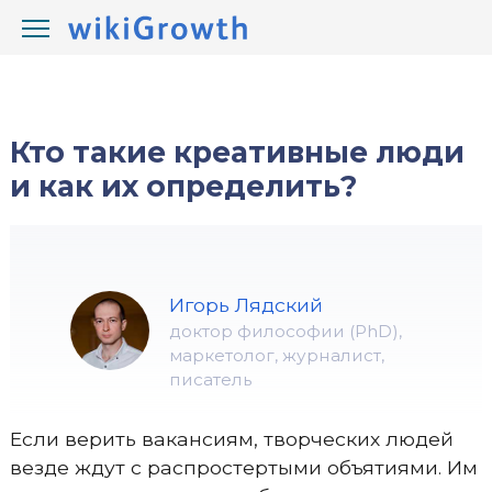
/
/
wikiGrowth.com
Развитие
навыки
Кто такие креативные люди
и как их определить?
Игорь Лядский
доктор философии (PhD),
маркетолог, журналист,
писатель
Если верить вакансиям, творческих людей
везде ждут с распростертыми объятиями. Им