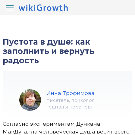
/
/
wikiGrowth.com
Жизнь
болит душа
Пустота в душе: как
заполнить и вернуть
радость
Инна Трофимова
писатель, психолог,
гештальт-терапевт
Согласно экспериментам Дункана
МакДугалла человеческая душа весит всего