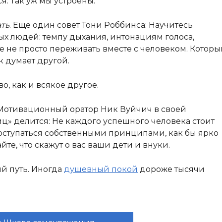
. Так уж мы устроены.
ать
. Еще один совет Тони Роббинса: Научитесь
х людей: темпу дыхания, интонациям голоса,
те не просто переживать вместе с человеком. Котор
ак думает другой.
о, как и всякое другое.
 Мотивационный оратор Ник Вуйчич в своей
ц» делится: Не каждого успешного человека стоит
оступаться собственными принципами, как бы ярко
йте, что скажут о вас ваши дети и внуки.
й путь. Иногда
душевный покой
дороже тысячи