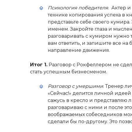
Психология победителя
. Актер 
технике копирования успеха в кн
представьте себе своего кумира.
именем. Закройте глаза и мыслен
разговаривать с кумиром нужно т
вам ответить, и запишите все на
направление движения.
Итог 1.
Разговор с Рокфеллером не сде
стать успешным бизнесменом.
Разговор с умершими
. Тренер л
«Сейчас!» делится личной идеей
сажусь в кресло и представляю л
разговариваю с ними и после это
воображаемых собеседников можн
сделали бы по-другому. Это позв