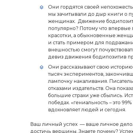
Они гордятся своей непохожесть
мы зачитывали до дыр книги о п
женщинах. Движение бодипозитив
популярно? Потому что впервые
красотки, а обыкновенные женщи
и стать примером для подражани
внешностью смогут почувствовать
девиз движения бодипозитив п
Они рассказывают свою историю 
тысяч экспериментов, закончивши
лампочку накаливания. Писател
отказами издательств. Она показ
большие страхи уже сбылись. Ист
победах. «гениальность – это 99
вдохновляет людей и сегодня.
Ваш личный успех — ваше личное дело. 
достичь вершины. Знаете почему? Успех