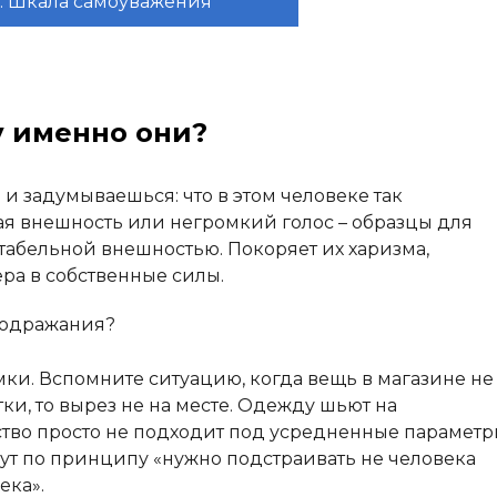
т: Шкала самоуважения
 именно они?
 задумываешься: что в этом человеке так
ая внешность или негромкий голос – образцы для
абельной внешностью. Покоряет их харизма,
вера в собственные силы.
 подражания?
ки. Вспомните ситуацию, когда вещь в магазине не
тки, то вырез не на месте. Одежду шьют на
тво просто не подходит под усредненные параметр
ут по принципу «нужно подстраивать не человека
ека».