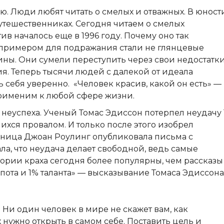
ю. Люди любят читать о смелых и отважных. В юност
утешественниках. Сегодня читаем о смелых
 началось еще в 1996 году. Почему оно так
 примером для подражания стали не глянцевые
ны. Они сумели переступить через свои недостатк
я. Теперь тысячи людей с далекой от идеала
 себя уверенно. «Человек красив, какой он есть» —
рименим к любой сфере жизни.
неуспеха. Ученый Томас Эдиссон потерпел неудачу 
хся провалом. И только после этого изобрел
ьница Джоан Роулинг опубликовала письма с
ала, что неудача делает свободной, ведь самые
ории краха сегодня более популярны, чем рассказы
% пота и 1% таланта» — высказывание Томаса Эдиссона
Ни один человек в мире не скажет вам, как
 нужно открыть в самом себе. Поставить цель и