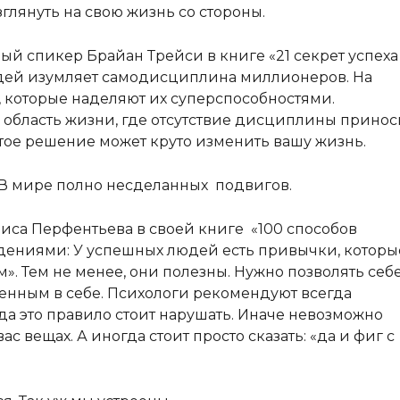
лянуть на свою жизнь со стороны.
ый спикер Брайан Трейси в книге «21 секрет успеха
дей изумляет самодисциплина миллионеров. На
, которые наделяют их суперспособностями.
область жизни, где отсутствие дисциплины принос
ое решение может круто изменить вашу жизнь.
 В мире полно несделанных подвигов.
риса Перфентьева в своей книге «100 способов
дениями: У успешных людей есть привычки, которы
. Тем не менее, они полезны. Нужно позволять себ
ренным в себе. Психологи рекомендуют всегда
да это правило стоит нарушать. Иначе невозможно
с вещах. А иногда стоит просто сказать: «да и фиг с