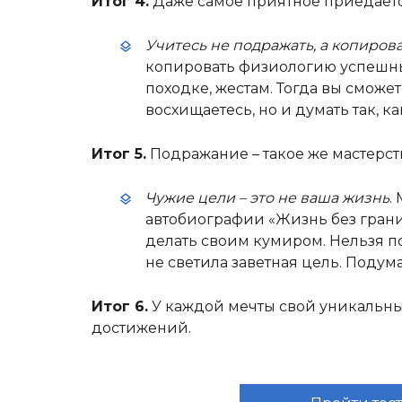
Итог 4.
Даже самое приятное приедается
Учитесь не подражать, а копиров
копировать физиологию успешны
походке, жестам. Тогда вы сможе
восхищаетесь, но и думать так, к
Итог 5.
Подражание – такое же мастерств
Чужие цели – это не ваша жизнь
.
автобиографии «Жизнь без грани
делать своим кумиром. Нельзя п
не светила заветная цель. Подума
Итог 6.
У каждой мечты свой уникальны
достижений.