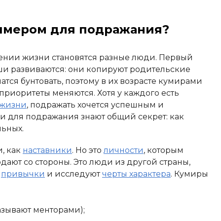
римером для подражания?
нии жизни становятся разные люди. Первый
ши развиваются: они копируют родительские
атся бунтовать, поэтому в их возрасте кумирами
 приоритеты меняются. Хотя у каждого есть
 жизни
, подражать хочется успешным и
и для подражания знают общий секрет: как
льных.
, как
наставники
. Но это
личности
, которым
дают со стороны. Это люди из другой страны,
х
привычки
и исследуют
черты характера
. Кумиры
азывают менторами);