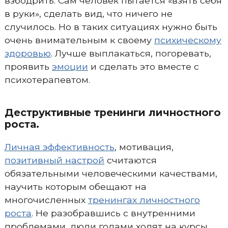
взбодрить. Сам человек пытается «взять себя
в руки», сделать вид, что ничего не
случилось. Но в таких ситуациях нужно быть
очень внимательным к своему
психическому
здоровью
. Лучше выплакаться, погоревать,
проявить
эмоции
и сделать это вместе с
психотерапевтом.
Деструктивные тренинги личностного
роста.
Личная эффективность
, мотивация,
позитивный настрой
считаются
обязательными человеческими качествами,
научить которым обещают на
многочисленных
тренингах личностного
роста
. Не разобравшись с внутренними
проблемами, люди годами ходят на курсы,