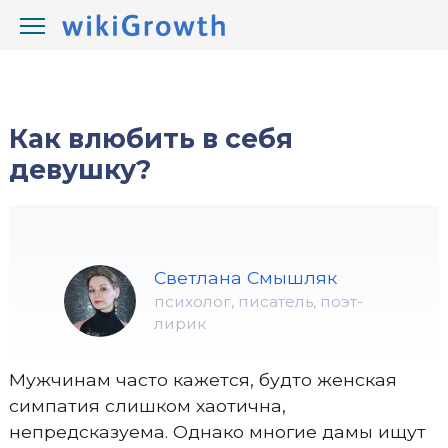
/
/
wikiGrowth.com
Отношения
влюбить
Как влюбить в себя
девушку?
Светлана Смышляк
психолог, писатель, поэт-
лирик
Мужчинам часто кажется, будто женская
симпатия слишком хаотична,
непредсказуема. Однако многие дамы ищут