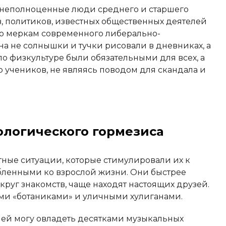
 неполноценные люди среднего и старшего
в, политиков, известных общественных деятелей
по меркам современного либерально-
на не солнышки и тучки рисовали в дневниках, а
о физкультуре были обязательными для всех, а
р учеников, не являясь поводом для скандала и
ологического гормезиса
тные ситуации, которые стимулировали их к
бленными ко взрослой жизни. Они быстрее
руг знакомств, чаще находят настоящих друзей.
и «ботаниками» и уличными хулиганами.
ей могу овладеть десятками музыкальных