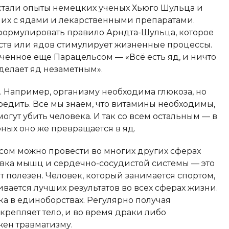
стали опыты немецких ученых Хьюго Шульца и
их с ядами и лекарственными препаратами.
формулировать правило Арндта-Шульца, которое
рств или ядов стимулирует жизненные процессы.
ученное еще Парацельсом — «Всё есть яд, и ничто
делает яд незаметным».
. Например, организму необходима глюкоза, но
редить. Все мы знаем, что витамины необходимы,
огут убить человека. И так со всем остальным — в
рных оно же превращается в яд.
ом можно провести во многих других сферах
вка мышц и сердечно-сосудистой системы — это
т полезен. Человек, который занимается спортом,
вается лучших результатов во всех сферах жизни.
а в единоборствах. Регулярно получая
крепляет тело, и во время драки либо
ен травматизму.