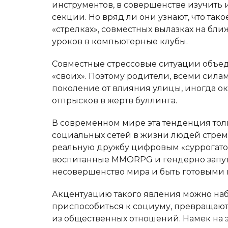
инструментов, в совершенстве изучить
секции. Но вряд ли они узнают, что так
«стрелках», совместных вылазках на б
уроков в компьютерные клубы.
Совместные стрессовые ситуации объед
«своих». Поэтому родители, всеми сил
поколение от влияния улицы, иногда о
отпрысков в жертв буллинга.
В современном мире эта тенденция толь
социальных сетей в жизни людей стрем
реальную дружбу цифровым «суррогато
воспитанные MMORPG и гендерно запу
несовершенство мира и быть готовыми 
Акцентуацию такого явления можно наб
приспособиться к социуму, превращают
из общественных отношений. Намек на 