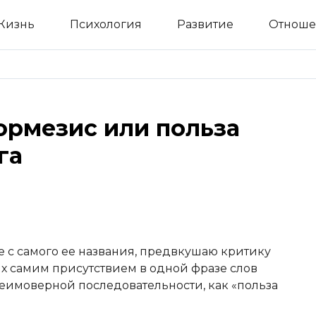
Жизнь
Психология
Развитие
Отноше
ормезис или польза
га
е с самого ее названия, предвкушаю критику
х самим присутствием в одной фразе слов
 неимоверной последовательности, как «польза