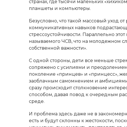
странах, где тысячи маленьких «хихико
планшеты и компьютеры.
Безусловно, что такой массовый уход о
коммуникативных навыков подрастающег
стрессоустойчивости. Параллельно этот
называемого ЧСВ, что на молодежном сл
собственной важности».
С одной стороны, дети все меньше стре
сопряжено с усилиями и преодолением 
поколение «принцев» и «принцесс», жел
заоблачным самомнением и амбициями. 
сразу происходит столкновение интере
способом, давая повод к очередным рас
среде.
И проблема здесь даже не в закономерн
есть и будут склонны к жестокости, пос