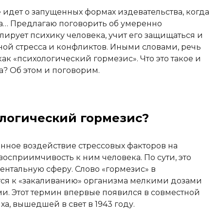
е идет о запущенных формах издевательства, когда
а… Предлагаю поговорить об умеренно
ирует психику человека, учит его защищаться и
ной стресса и конфликтов. Иными словами, речь
ак «психологический гормезис». Что это такое и
а? Об этом и поговорим.
ологический гормезис?
нное воздействие стрессовых факторов на
сприимчивость к ним человека. По сути, это
ентальную сферу. Слово «гормезис» в
ся к «закаливанию» организма мелкими дозами
. Этот термин впервые появился в совместной
а, вышедшей в свет в 1943 году.