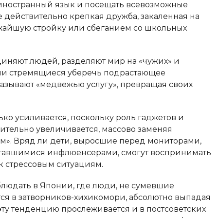
 иностранный язык и посещать всевозможные
ое действительно крепкая дружба, закаленная на
лижайшую стройку или сбеганием со школьных
иняют людей, разделяют мир на «чужих» и
ами стремящиеся уберечь подрастающее
казывают «медвежью услугу», превращая своих
ко усиливается, поскольку роль гаджетов и
ительно увеличивается, массово заменяя
м». Вряд ли дети, выросшие перед мониторами,
тавшимися инфлюенсерами, смогут воспринимать
к стрессовым ситуациям.
людать в Японии, где люди, не сумевшие
ся в затворников-хихикомори, абсолютно выпадая
эту тенденцию прослеживается и в постсоветских