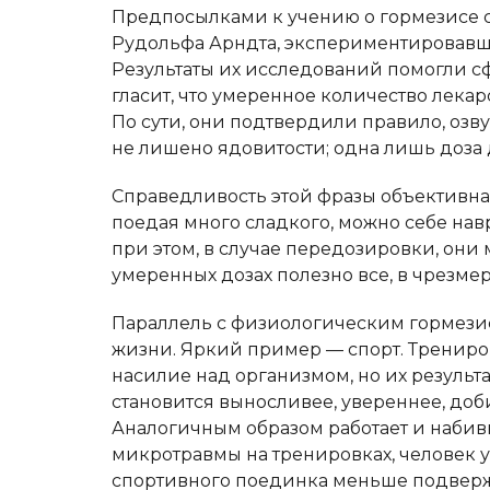
Предпосылками к учению о гормезисе 
Рудольфа Арндта, экспериментировавш
Результаты их исследований помогли с
гласит, что умеренное количество лека
По сути, они подтвердили правило, озв
не лишено ядовитости; одна лишь доза 
Справедливость этой фразы объективна
поедая много сладкого, можно себе нав
при этом, в случае передозировки, они м
умеренных дозах полезно все, в чрезме
Параллель с физиологическим гормезис
жизни. Яркий пример — спорт. Трениро
насилие над организмом, но их результа
становится выносливее, увереннее, доби
Аналогичным образом работает и набивк
микротравмы на тренировках, человек у
спортивного поединка меньше подверж