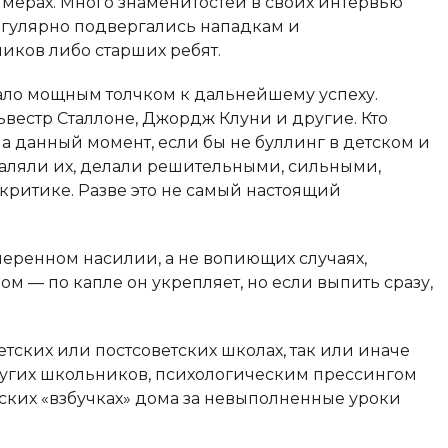
имерах. Много знаменитостей в своих интервью
егулярно подвергались нападкам и
иков либо старших ребят.
ало мощным толчком к дальнейшему успеху.
вестр Сталлоне, Джордж Клуни и другие. Кто
 на данный момент, если бы не буллинг в детском и
аляли их, делали решительными, сильными,
ритике. Разве это не самый настоящий
умеренном насилии, а не вопиющих случаях,
дом — по капле он укрепляет, но если выпить сразу,
тских или постсоветских школах, так или иначе
ругих школьников, психологическим прессингом
еских «взбучках» дома за невыполненные уроки