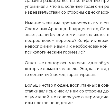
Давайте разбираться на конкретных пр
упоминали, что в школьные годы они р
издевательствам со стороны одноклассн
Именно желание противостоять им и ст
Среди них Арнольд Шварценеггер, Силь
знает, стали бы они теми, кем являются
подростковом периоде? Конфликты зак
невосприимчивыми к необоснованной к
психологический гормезис?
Опять же повторюсь, что речь идет об 
которые ломают человека. Это, как и с я
то летальный исход гарантирован.
Большинство людей, воспитанных в сове
сталкивались с насилием со стороны д
от учителей, не говоря уже о периодич
или плохое поведение.