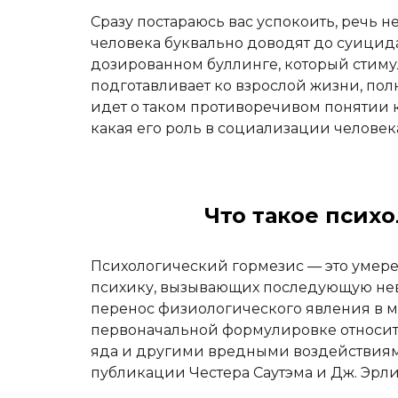
Сразу постараюсь вас успокоить, речь н
человека буквально доводят до суицид
дозированном буллинге, который стимул
подготавливает ко взрослой жизни, пол
идет о таком противоречивом понятии к
какая его роль в социализации человек
Что такое псих
Психологический гормезис — это умере
психику, вызывающих последующую нево
перенос физиологического явления в м
первоначальной формулировке относит
яда и другими вредными воздействиями
публикации Честера Саутэма и Дж. Эрлих