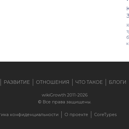
К
т
б
к
РАЗВИТИЕ
ОТНОШЕНИЯ
ЧТО ТАКОЕ
БЛОГИ
wikiGrowth 2011-2026
© Все права защищены.
тика конфиденциальности
О проекте
CoreTypes