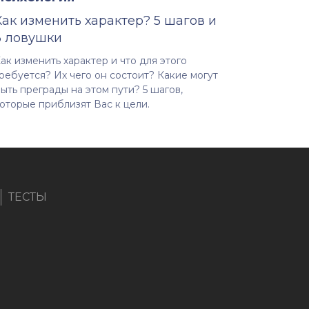
Как изменить характер? 5 шагов и
3 ловушки
ак изменить характер и что для этого
ребуется? Их чего он состоит? Какие могут
ыть преграды на этом пути? 5 шагов,
оторые приблизят Вас к цели.
ТЕСТЫ