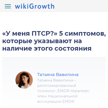
/
/
wikiGrowth.com
Блоги
«У меня ПТСР?» 5 симптомов,
которые указывают на
наличие этого состояния
Татьяна Вавилина
Татьяна Вавилина –
дипломированный
психолог, EMDR-терапевт,
член Национальной
ассоциации EMDR