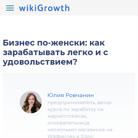
/
/
wikiGrowth.com
Блоги
Бизнес по-женски: как
зарабатывать легко и с
удовольствием?
Юлия Ровчанин
предприниматель, автор
курса по заработку на
маркетплейсах,
основательница
нескольких магазинов на
Wildberries и Ozon